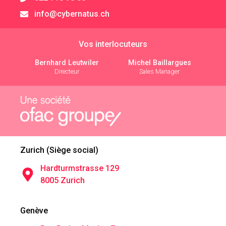
info@cybernatus.ch
Vos interlocuteurs
Bernhard Leutwiler
Michel Baillargues
Directeur
Sales Manager
Zurich (Siège social)
Hardturmstrasse 129
8005 Zurich
Genève