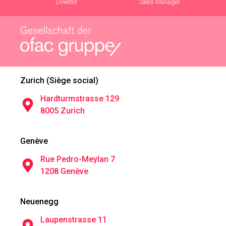
Direktor
Sales Manager
Zurich (Siège social)
Hardturmstrasse 129
8005 Zurich
Genève
Rue Pedro-Meylan 7
1208 Genève
Neuenegg
Laupenstrasse 11